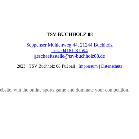
KONTAKT
TSV BUCHHOLZ 08
Seppenser Mühlenweg 44, 21244 Buchholz
Tel.: 04181-31594
geschaeftsstelle@tsv-buchholz08.de
2023 | TSV Buchholz 08 Fußball |
Impressum
|
Datenschutz
bsite, win the online sports game and dominate your competition.