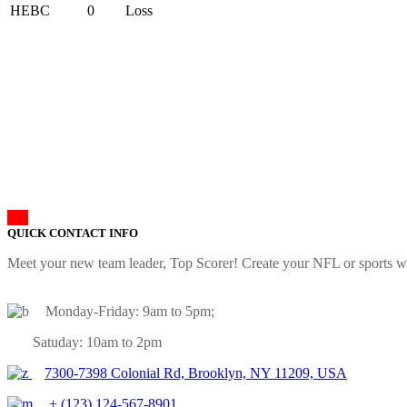
HEBC
0
Loss
QUICK CONTACT INFO
Meet your new team leader, Top Scorer! Create your NFL or sports we
Monday-Friday: 9am to 5pm;
Satuday: 10am to 2pm
7300-7398 Colonial Rd, Brooklyn, NY 11209, USA
+ (123) 124-567-8901