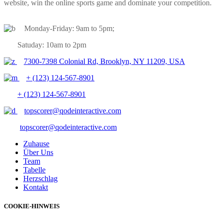
website, win the online sports game and dominate your competition.
Monday-Friday: 9am to 5pm;
Satuday: 10am to 2pm
7300-7398 Colonial Rd, Brooklyn, NY 11209, USA
+ (123) 124-567-8901
+ (123) 124-567-8901
topscorer@qodeinteractive.com
topscorer@qodeinteractive.com
Zuhause
Über Uns
Team
Tabelle
Herzschlag
Kontakt
COOKIE-HINWEIS