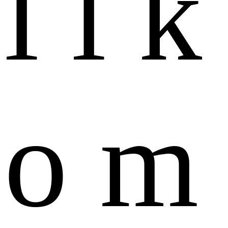
l
l
k
o
m