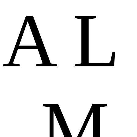
A
L
M