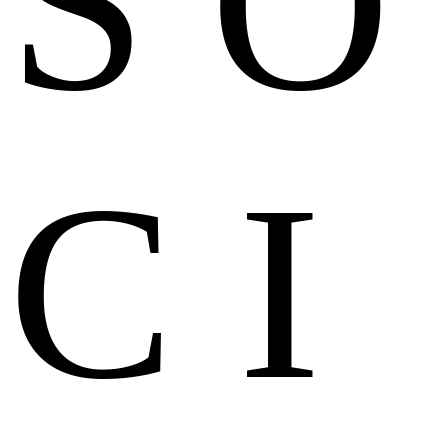
S
O
C
I