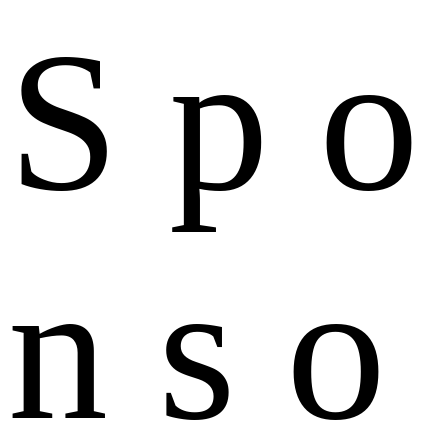
S
p
o
n
s
o