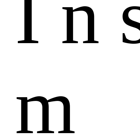
I
n
m