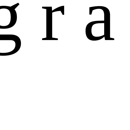
g
r
a