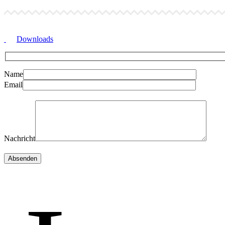
Downloads
Name
Email
Please
leave
this
field
empty.
Nachricht
Please
leave
Absenden
this
field
empty.