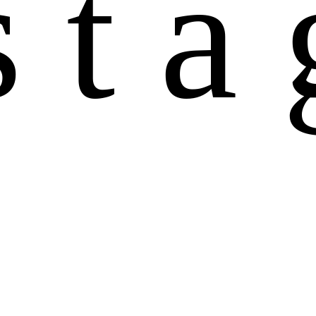
s
t
a