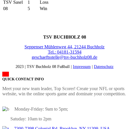
TSV Sasel
1
Loss
08
5
Win
KONTAKT
TSV BUCHHOLZ 08
Seppenser Mühlenweg 44, 21244 Buchholz
Tel.: 04181-31594
geschaeftsstelle@tsv-buchholz08.de
2023 | TSV Buchholz 08 Fußball |
Impressum
|
Datenschutz
QUICK CONTACT INFO
Meet your new team leader, Top Scorer! Create your NFL or sports
website, win the online sports game and dominate your competition.
Monday-Friday: 9am to 5pm;
Satuday: 10am to 2pm
7300-7398 Colonial Rd, Brooklyn, NY 11209, USA