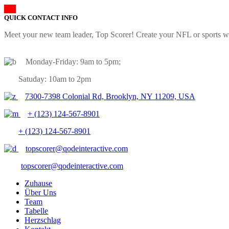
QUICK CONTACT INFO
Meet your new team leader, Top Scorer! Create your NFL or sports we
Monday-Friday: 9am to 5pm;
Satuday: 10am to 2pm
7300-7398 Colonial Rd, Brooklyn, NY 11209, USA
+ (123) 124-567-8901
+ (123) 124-567-8901
topscorer@qodeinteractive.com
topscorer@qodeinteractive.com
Zuhause
Über Uns
Team
Tabelle
Herzschlag