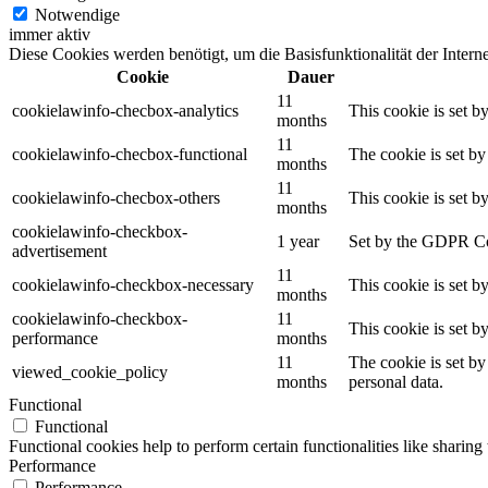
Notwendige
immer aktiv
Diese Cookies werden benötigt, um die Basisfunktionalität der Internet
Cookie
Dauer
11
cookielawinfo-checbox-analytics
This cookie is set b
months
11
cookielawinfo-checbox-functional
The cookie is set by
months
11
cookielawinfo-checbox-others
This cookie is set b
months
cookielawinfo-checkbox-
1 year
Set by the GDPR Cook
advertisement
11
cookielawinfo-checkbox-necessary
This cookie is set b
months
cookielawinfo-checkbox-
11
This cookie is set 
performance
months
11
The cookie is set by
viewed_cookie_policy
months
personal data.
Functional
Functional
Functional cookies help to perform certain functionalities like sharing 
Performance
Performance