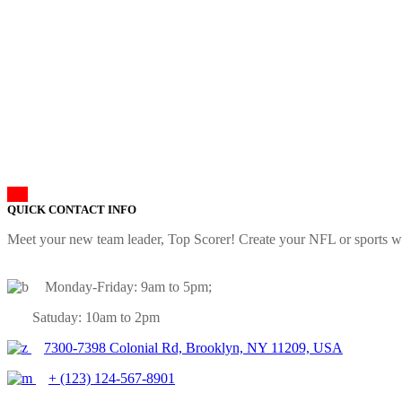
QUICK CONTACT INFO
Meet your new team leader, Top Scorer! Create your NFL or sports we
Monday-Friday: 9am to 5pm;
Satuday: 10am to 2pm
7300-7398 Colonial Rd, Brooklyn, NY 11209, USA
+ (123) 124-567-8901