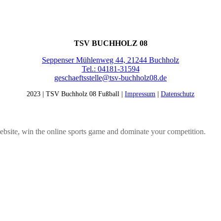
KONTAKT
TSV BUCHHOLZ 08
Seppenser Mühlenweg 44, 21244 Buchholz
Tel.: 04181-31594
geschaeftsstelle@tsv-buchholz08.de
2023 | TSV Buchholz 08 Fußball |
Impressum
|
Datenschutz
bsite, win the online sports game and dominate your competition.