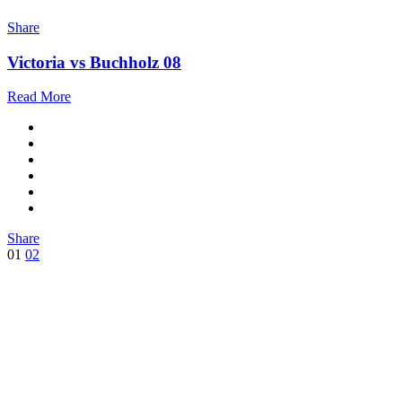
Share
Victoria vs Buchholz 08
Read More
Share
Seitennummerierung
01
02
der
Beiträge