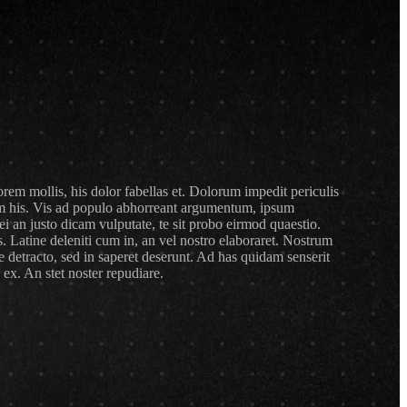
orem mollis, his dolor fabellas et. Dolorum impedit periculis
um his. Vis ad populo abhorreant argumentum, ipsum
ei an justo dicam vulputate, te sit probo eirmod quaestio.
. Latine deleniti cum in, an vel nostro elaboraret. Nostrum
e detracto, sed in saperet deserunt. Ad has quidam senserit
ex. An stet noster repudiare.