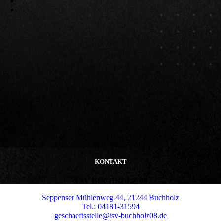
KONTAKT
TSV BUCHHOLZ 08
Seppenser Mühlenweg 44, 21244 Buchholz
Tel.: 04181-31594
geschaeftsstelle@tsv-buchholz08.de