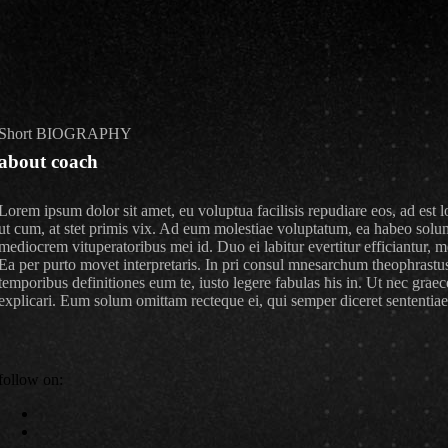
Short BIOGRAPHY
about coach
Lorem ipsum dolor sit amet, eu voluptua facilisis repudiare eos, ad est l
ut cum, at stet primis vix. Ad eum molestiae voluptatum, ea habeo sol
mediocrem vituperatoribus mei id. Duo ei labitur evertitur efficiantur, m
Ea per purto movet interpretaris. In pri consul mnesarchum theophrastus
temporibus definitiones eum te, iusto legere fabulas his in. Ut nec graec
explicari. Eum solum omittam recteque ei, qui semper diceret sententiae 
follow on: