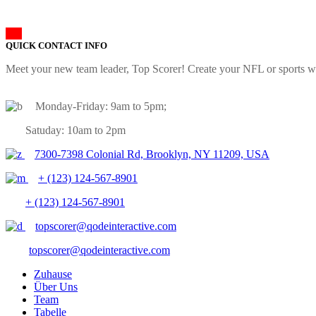
QUICK CONTACT INFO
Meet your new team leader, Top Scorer! Create your NFL or sports we
Monday-Friday: 9am to 5pm;
Satuday: 10am to 2pm
7300-7398 Colonial Rd, Brooklyn, NY 11209, USA
+ (123) 124-567-8901
+ (123) 124-567-8901
topscorer@qodeinteractive.com
topscorer@qodeinteractive.com
Zuhause
Über Uns
Team
Tabelle